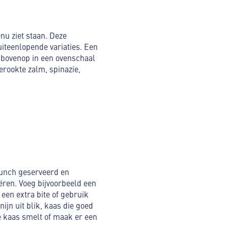
nu ziet staan. Deze
uiteenlopende variaties. Een
 bovenop in een ovenschaal
erookte zalm, spinazie,
 lunch geserveerd en
ëren. Voeg bijvoorbeeld een
 een extra bite of gebruik
ijn uit blik, kaas die goed
e kaas smelt of maak er een