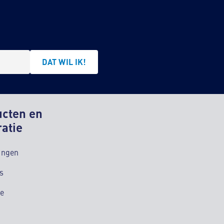
DAT WIL IK!
ucten en
ratie
ingen
s
ie