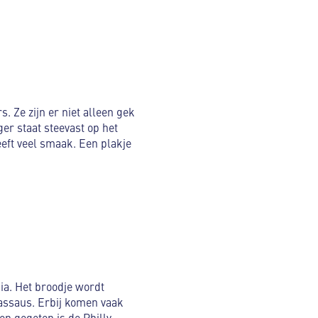
. Ze zijn er niet alleen gek
er staat steevast op het
eeft veel smaak. Een plakje
ia. Het broodje wordt
assaus. Erbij komen vaak
n gegeten is de Philly