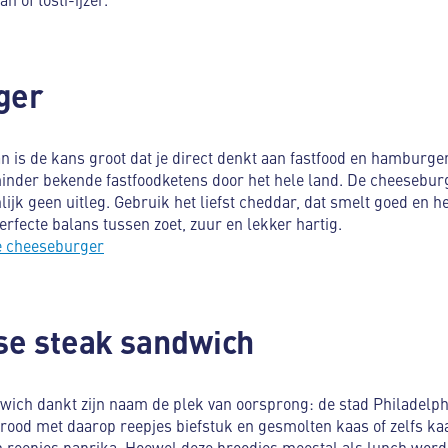
ger
 is de kans groot dat je direct denkt aan fastfood en hamburgers
minder bekende fastfoodketens door het hele land. De cheeseburg
ijk geen uitleg. Gebruik het liefst cheddar, dat smelt goed en h
erfecte balans tussen zoet, zuur en lekker hartig.
e cheeseburger
ese steak sandwich
wich dankt zijn naam de plek van oorsprong: de stad Philadelph
rood met daarop reepjes biefstuk en gesmolten kaas of zelfs ka
 reepjes paprika. Hoewel deze broodjes meestal als lunch worde