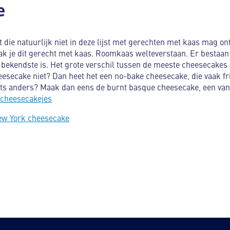
ke
t die natuurlijk niet in deze lijst met gerechten met kaas mag o
 je dit gerecht met kaas. Roomkaas welteverstaan. Er bestaan ti
ekendste is. Het grote verschil tussen de meeste cheesecakes o
heesecake niet? Dan heet het een no-bake cheesecake, die vaak fr
ets anders? Maak dan eens de burnt basque cheesecake, een van 
 cheesecakejes
ew York cheesecake