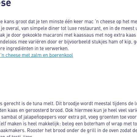
ese
de kans groot dat je ten minste één keer mac ‘n cheese op het me
e overal, van simpele diner tot luxe restaurant, en in de meest 
ak je door gekookte macaroni met kaassaus met nog extra kaas
eindeloos mee variëren door er bijvoorbeeld stukjes ham of kip, g
re ingrediënten in te verwerken.
’n cheese met zalm en boerenkool
 gerecht is de tuna melt. Dit broodje wordt meestal tijdens de
en kaas en geroosterd brood. Ook hiermee kun je heel veel vari
k sambal of jalapeñopepers voor extra pit, voeg groenten toe voor
Zelf maken is heel makkelijk: beleg een boterham of wrap met ton
aakmakers. Rooster het brood onder de grill in de oven zodat d
n of tosti-ijzer.