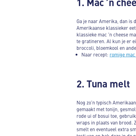
1. Mac ’n che
Ga je naar Amerika, dan is 
Amerikaanse klassieker eet j
klassieke mac ’n cheese ma
te gratineren. Al kun je er 
broccoli, bloemkool en ande
Naar recept:
romige mac 
2. Tuna melt
Nog zo’n typisch Amerikaans
gemaakt met tonijn, gesmolt
rode ui of bosui toe, gebrui
wraps in plaats van brood. 
smelt en eventueel extra sm
tosti van en bak deze in de pa