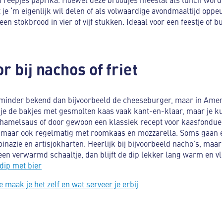
je ‘m eigenlijk wil delen of als volwaardige avondmaaltijd oppeu
 een stokbrood in vier of vijf stukken. Ideaal voor een feestje of bu
r bij nachos of friet
minder bekend dan bijvoorbeeld de cheeseburger, maar in Amerik
e de bakjes met gesmolten kaas vaak kant-en-klaar, maar je ku
hamelsaus of door gewoon een klassiek recept voor kaasfondue
maar ook regelmatig met roomkaas en mozzarella. Soms gaan e
inazie en artisjokharten. Heerlijk bij bijvoorbeeld nacho’s, maar 
een verwarmd schaaltje, dan blijft de dip lekker lang warm en vl
ip met bier
 maak je het zelf en wat serveer je erbij