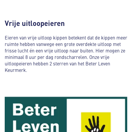
De groepsgrootte is maximaal 6000 hennen per
stalcompartiment.
Vrije uitloopeieren
De dieren hebben een natuurlijk dag- en nachtritme.
Er wordt dagelijks graan gestrooid en er is extra
Eieren van vrije uitloop kippen betekent dat de kippen meer
afleidingsmateriaal, zodat de kippen kunnen pikken.
ruimte hebben vanwege een grote overdekte uitloop met
frisse lucht én een vrije uitloop naar buiten. Hier mogen ze
De stal is ingestrooid met vers stro, houtkrullen of zand
minimaal 8 uur per dag rondscharrelen. Onze vrije
zodat de kippen kunnen scharrelen en stofbaden kunnen
uitloopeieren hebben 2 sterren van het Beter Leven
nemen.
Keurmerk.