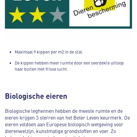
Maximaal 9 kippen per m2 in de stal.
De kippen hebben meer ruimte door een overdekte uitloop
naar buiten met frisse lucht.
De kippen hebben een vrije uitloop naar buiten waar ze
minimaal 8 uur per dag rondscharrelen.
Biologische eieren
De dieren hebben een natuurlijk dag- en nachtritme.
Er wordt dagelijks graan gestrooid en er is extra
Biologische leghennen hebben de meeste ruimte en de
afleidingsmateriaal, zodat de kippen kunnen pikken.
eieren krijgen 3 sterren van het Beter Leven keurmerk. De
eieren voldoen aan Europese biologisch wetgeving voor
De stal is ingestrooid met vers stro, houtkrullen of zand
dierenwelzijn, kunstmatige grondstoffen en voer. Zo
zodat de kippen kunnen scharrelen en stofbaden kunnen