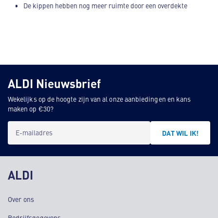
De kippen hebben nog meer ruimte door een overdekte
uitloop naar buiten met frisse lucht.
De kippen hebben een vrije uitloop naar buiten waar ze
minimaal 8 uur per dag rondscharrelen.
De dieren hebben een natuurlijk dag- en nachtritme.
Er wordt dagelijks graan gestrooid en er is extra
ALDI Nieuwsbrief
afleidingsmateriaal, zodat de kippen kunnen pikken.
Wekelijks op de hoogte zijn van al onze aanbiedingen en kans
De stal is ingestrooid met vers stro, houtkrullen of zand
maken op €30?
zodat de kippen kunnen scharrelen en stofbaden kunnen
nemen.
E-mailadres
DAT WIL IK!
ALDI
Over ons
Bedrijfsgegevens