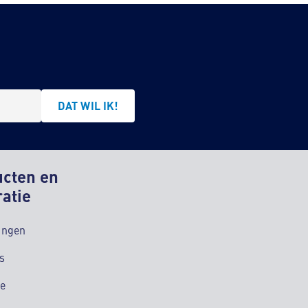
DAT WIL IK!
ucten en
ratie
ingen
s
ie