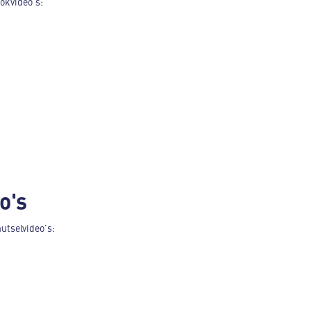
ookvideo's:
o's
nutselvideo's: