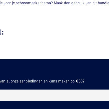
tie voor je schoonmaakschema? Maak dan gebruik van dit handige
t:
n van al onze aanbiedingen en kans maken op €30?