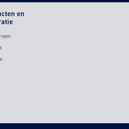
ucten en
ratie
ingen
s
ie