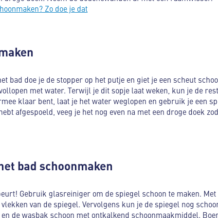
hoonmaken? Zo doe je dat
nmaken
t bad doe je de stopper op het putje en giet je een scheut schoo
vollopen met water. Terwijl je dit sopje laat weken, kun je de re
mee klaar bent, laat je het water weglopen en gebruik je een s
 hebt afgespoeld, veeg je het nog even na met een droge doek zod
n het bad schoonmaken
eurt! Gebruik glasreiniger om de spiegel schoon te maken. Met 
e vlekken van de spiegel. Vervolgens kun je de spiegel nog sch
 en de wasbak schoon met ontkalkend schoonmaakmiddel. Boen 