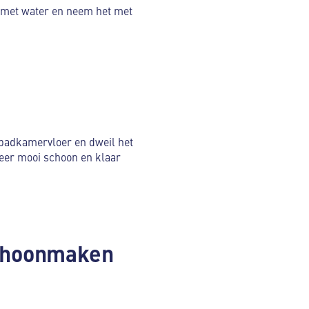
 met water en neem het met
 badkamervloer en dweil het
eer mooi schoon en klaar
schoonmaken