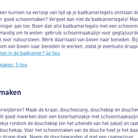
ken kunnen na verloop van tijd op je badkamertegels ontstaan 
er goed schoonmaken? Vergeet dan niet de badkamertegels! Maa
reiniger aan toe. Boen dan alle badkamertegels met een schoon
. Handig om te weten: gebruik schoonmaakazijn voor geglazuur
voor natuursteen. Werk daarnaast van boven naar beneden. Bij 
 om van boven naar beneden te werken, zodat je eventuele drup
mel in de badkamer? 4x tips
aken: 5 tips
nmaken
verwijderen? Maak de kraan, doucheslang, douchekop en douch
 dit goed inwerken door een boterhamzakje met schoonmaakazijn
iekje rondom de douchekop (en het uiteinde van het zakje) en la
 douchekop. Voor het schoonmaken van de douche hoef je het daa
en droge doek. Neem de douchewanden af met een raamwisser.