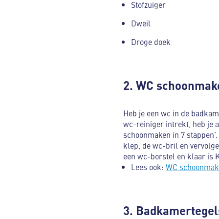
Stofzuiger
Dweil
Droge doek
2. WC schoonmak
Heb je een wc in de badkame
wc-reiniger intrekt, heb je
schoonmaken in 7 stappen’.
klep, de wc-bril en vervolg
een wc-borstel en klaar is 
Lees ook:
WC schoonmake
3. Badkamertege