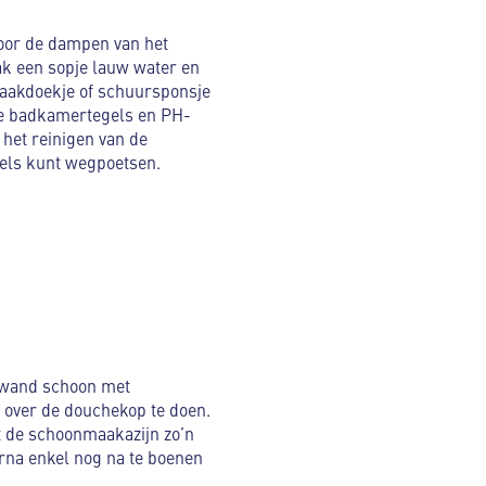
door de dampen van het
k een sopje lauw water en
maakdoekje of schuursponsje
de badkamertegels en PH-
het reinigen van de
pels kunt wegpoetsen.
ewand schoon met
 over de douchekop te doen.
at de schoonmaakazijn zo’n
rna enkel nog na te boenen