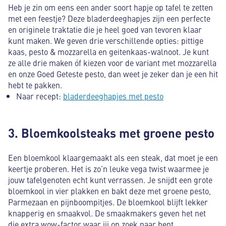
Heb je zin om eens een ander soort hapje op tafel te zetten
met een feestje? Deze bladerdeeghapjes zijn een perfecte
en originele traktatie die je heel goed van tevoren klaar
kunt maken. We geven drie verschillende opties: pittige
kaas, pesto & mozzarella en geitenkaas-walnoot. Je kunt
ze alle drie maken óf kiezen voor de variant met mozzarella
en onze Goed Geteste pesto, dan weet je zeker dan je een hit
hebt te pakken.
Naar recept:
bladerdeeghapjes met pesto
3. Bloemkoolsteaks met groene pesto
Een bloemkool klaargemaakt als een steak, dat moet je een
keertje proberen. Het is zo’n leuke vega twist waarmee je
jouw tafelgenoten echt kunt verrassen. Je snijdt een grote
bloemkool in vier plakken en bakt deze met groene pesto,
Parmezaan en pijnboompitjes. De bloemkool blijft lekker
knapperig en smaakvol. De smaakmakers geven het net
die extra wow-factor waar jij op zoek naar bent.