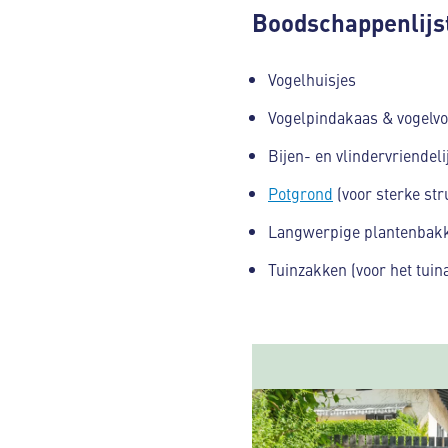
Boodschappenlijs
Vogelhuisjes
Vogelpindakaas & vogelv
Bijen- en vlindervriendeli
Potgrond
(voor sterke str
Langwerpige plantenbakk
Tuinzakken (voor het tuina