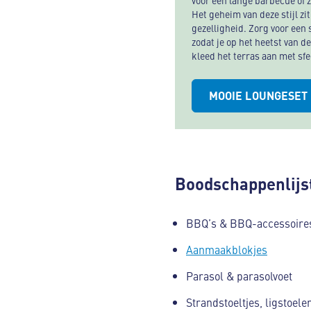
voor een lange barbecue of 
Het geheim van deze stijl zi
gezelligheid. Zorg voor een 
zodat je op het heetst van d
kleed het terras aan met sfe
MOOIE LOUNGESET
Boodschappenlijs
BBQ’s & BBQ-accessoire
Aanmaakblokjes
Parasol & parasolvoet
Strandstoeltjes, ligstoele