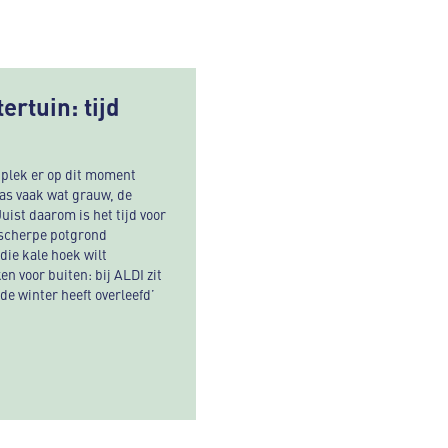
rtuin: tijd
enplek er op dit moment
ras vaak wat grauw, de
uist daarom is het tijd voor
n scherpe potgrond
die kale hoek wilt
n voor buiten: bij ALDI zit
 de winter heeft overleefd’