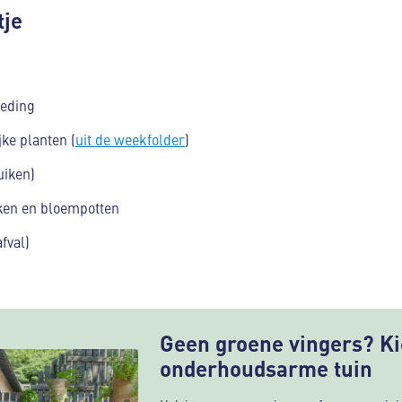
tje
oeding
jke planten (
uit de weekfolder
)
uiken)
en en bloempotten
fval)
Geen groene vingers? Ki
onderhoudsarme tuin