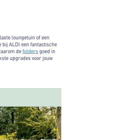
laxte loungetuin of een
 bij ALDI een fantastische
daarom de
folders
goed in
eukste upgrades voor jouw