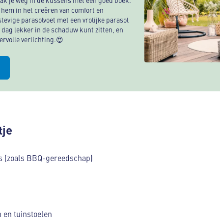
zak je weg in de kussens met een goed boek.
t hem in het creëren van comfort en
stevige parasolvoet met een vrolijke parasol
e dag lekker in de schaduw kunt zitten, en
ervolle verlichting.😍
tje
s (zoals BBQ-gereedschap)
n en tuinstoelen