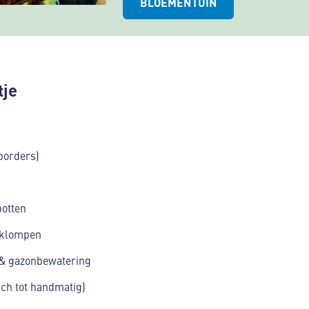
BLOEMENTUIN
tje
borders)
otten
nklompen
 & gazonbewatering
sch tot handmatig)