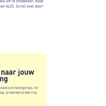
atie om te ontdekken. Kook
an ALDI. Scroll snel door!
 naar jouw
ing
acks en handige tips, tot
: zo overleef je elke trip.