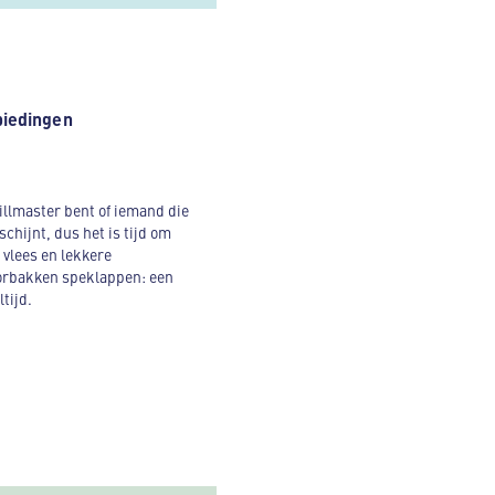
biedingen
illmaster bent of iemand die
chijnt, dus het is tijd om
 vlees en lekkere
doorbakken speklappen: een
tijd.