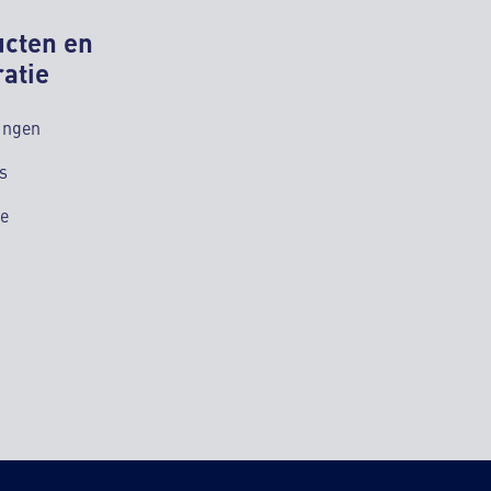
ucten en
ratie
ingen
s
ie