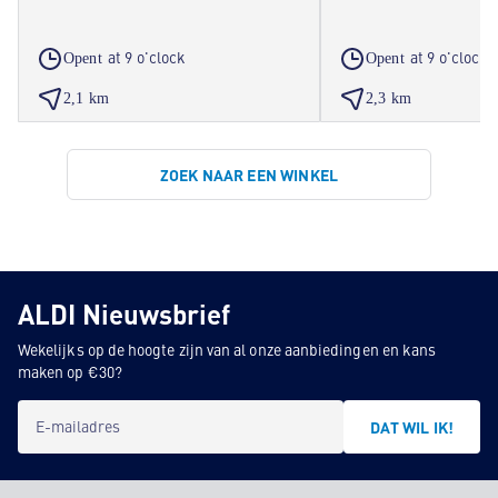
at 9 o'clock
at 9 o'clock
Opent
Opent
2,1 km
2,3 km
ZOEK NAAR EEN WINKEL
ALDI Nieuwsbrief
Wekelijks op de hoogte zijn van al onze aanbiedingen en kans
maken op €30?
E-mailadres
DAT WIL IK!