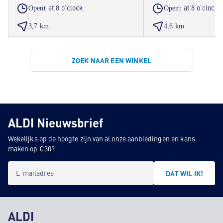
at 8 o'clock
at 8 o'clock
Opent
Opent
3,7 km
4,6 km
ZOEK NAAR EEN WINKEL
ALDI Nieuwsbrief
Wekelijks op de hoogte zijn van al onze aanbiedingen en kans
maken op €30?
E-mailadres
DAT WIL IK!
ALDI