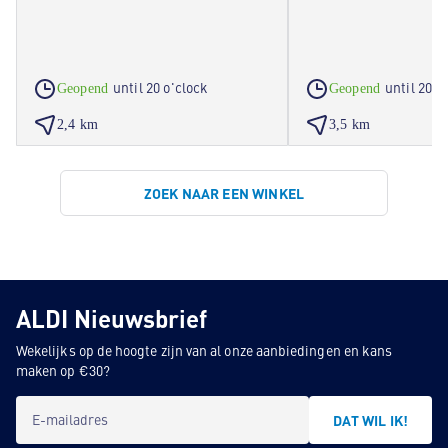
until 20 o'clock
until 20 o
Geopend
Geopend
2,4 km
3,5 km
ZOEK NAAR EEN WINKEL
ALDI Nieuwsbrief
Wekelijks op de hoogte zijn van al onze aanbiedingen en kans
maken op €30?
E-mailadres
DAT WIL IK!