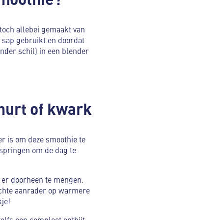
 toch allebei gemaakt van
et sap gebruikt en doordat
onder schil) in een blender
hurt of kwark
er is om deze smoothie te
e springen om de dag te
- er doorheen te mengen.
echte aanrader op warmere
kje!
elfs een compleet ontbijt