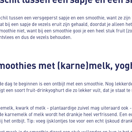
schil tussen een versgeperst sapje en een smoothie, want ze zijn
dat bij een sapje de vezels eruit zijn gehaald, doordat je alleen h
moothie niet, want bij een smoothie gooi je een heel stuk fruit (z
chtvlees en dus de vezels behouden.
smoothies met (karne)melk, yog
 dag te beginnen is een ontbijt met een smoothie. Nog lekkerd
t een soort fruit-drinkyoghurt die zo lekker vult, dat je staat t
nemelk, kwark of melk - plantaardige zuivel mag uiteraard ook 
de karnemelk of melk wordt het drankje heel verfrissend. Een 
ij het ontbijt. Tip: voeg ijsklontjes toe voor een echt ijskoud dran
rt maak je de smoothie direct een stuk vullender en kun je het z