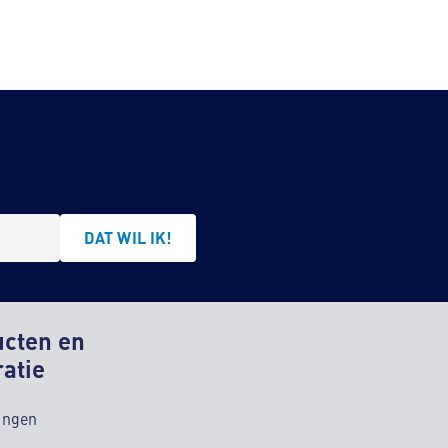
DAT WIL IK!
ucten en
ratie
ingen