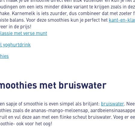
dingen om een iets minder dikke variant te krijgen zoals in de
shake. Karnemelk is iets zuurder, dus combineer dat met zoeter f
uiste balans. Voor deze smoothies kun je perfect het
kant-en-klar
er in de prijs!
assie met verse munt
l yoghurtdrink
hies
smoothies met bruiswater
en sapje of smoothie is even simpel als briljant:
bruiswater
. Ne
othies zoals de ananas-mango-meloensap, aardbeiensinaasappel
it en vul deze aan met een flinke scheut bruiswater. Voeg er een
oothie- ook voor het oog!