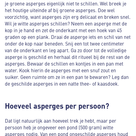
je groene asperges eigenlijk niet te schillen. Wel breek je
het houtige uiteinde af bij groene asperges. Doe wel
voorzichtig, want asperges zijn erg delicaat en breken snel.
Wil je witte asperges schillen? Neem een asperge met de
kop in je hand en zet de onderkant met een hoek van 45
graden op een plank. Draai de asperge iets en schil van net
onder de kop naar beneden. Snij een tot twee centimeter
van de onderkant en leg apart. Ga zo door tot de volledige
asperge is geschild en herhaal dit ritueel bij de rest van de
asperges. Bewaar de schillen en kontjes in een pan met
water. Kook hierin de asperges met een snuf zout en
suiker. Geen ruimte om ze in een pan te bewaren? Leg dan
de geschilde asperges in een natte thee- of kaasdoek.
Hoeveel asperges per persoon?
Dat ligt natuurlijk aan hoeveel trek je hebt, maar per
persoon heb je ongeveer een pond (500 gram) witte
asperges nodig. Van een pond ongeschilde asperges houd