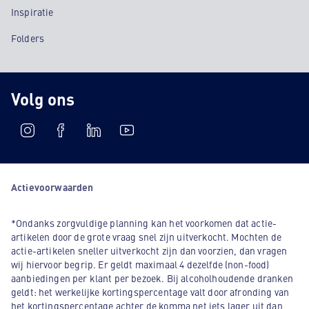
Inspiratie
Folders
Volg ons
Actievoorwaarden
*Ondanks zorgvuldige planning kan het voorkomen dat actie-
artikelen door de grote vraag snel zijn uitverkocht. Mochten de
actie-artikelen sneller uitverkocht zijn dan voorzien, dan vragen
wij hiervoor begrip. Er geldt maximaal 4 dezelfde (non-food)
aanbiedingen per klant per bezoek. Bij alcoholhoudende dranken
geldt: het werkelijke kortingspercentage valt door afronding van
het kortingspercentage achter de komma net iets lager uit dan