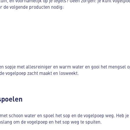
tuin, en voornamelijk op je tegels? Geen zorgen: je kunt vogelpo
or de volgende producten nodig:
n sopje met allesreiniger en warm water en gooi het mengsel o
 de vogelpoep zacht maakt en losweekt.
spoelen
et schoon water en spoel het sop en de vogelpoep weg. Heb je 
nslang om de vogelpoep en het sop weg te spuiten.