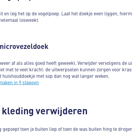
t en leg het op de vogelpoep. Laat het doekje even liggen, hierm
 helemaal losweekt.
microvezeldoek
weer af als alles goed heeft geweekt. Verwijder vervolgens de u
iet met te veel kracht: de uitwerpselen kunnen zorgen voor kras
et huishouddoekje met sop dan nog wat langer weken.
maken in 9 stappen
 kleding verwijderen
g gepoept toen je buiten liep of toen de was buiten hing te drog