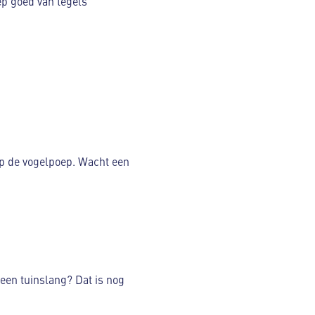
ep goed van tegels
p de vogelpoep. Wacht een
een tuinslang? Dat is nog