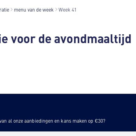
ratie
menu van de week
Week 41
tie voor de avondmaaltijd
n van al onze aanbiedingen en kans maken op €30?