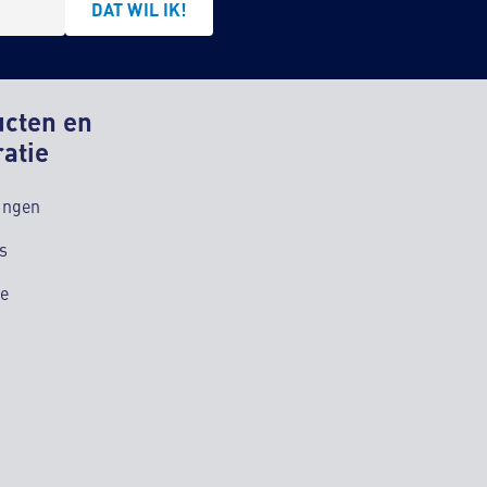
DAT WIL IK!
ucten en
ratie
ingen
s
ie