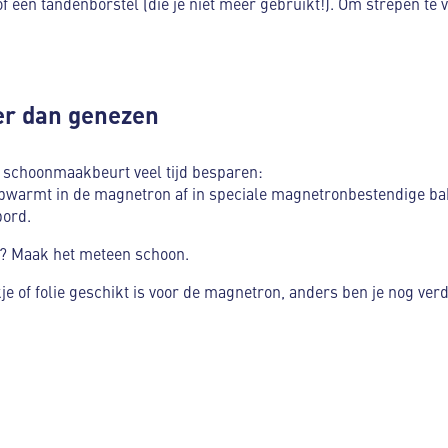
f een tandenborstel (die je niet meer gebruikt!). Om strepen te 
er dan genezen
e schoonmaakbeurt veel tijd besparen:
opwarmt in de magnetron af in speciale magnetronbestendige ba
bord.
en? Maak het meteen schoon.
je of folie geschikt is voor de magnetron, anders ben je nog ver