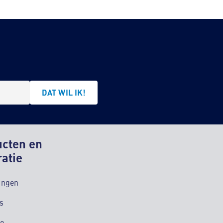
DAT WIL IK!
ucten en
ratie
ingen
s
ie