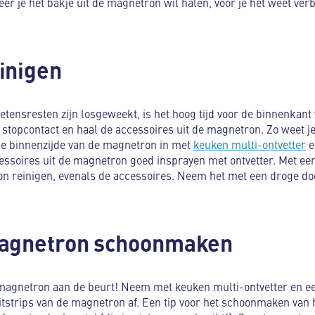
je het bakje uit de magnetron wil halen, voor je het weet verbra
inigen
 etensresten zijn losgeweekt, is het hoog tijd voor de binnenkan
t stopcontact en haal de accessoires uit de magnetron. Zo weet je 
y de binnenzijde van de magnetron in met
keuken multi-ontvetter
e
cessoires uit de magnetron goed insprayen met ontvetter. Met ee
n reinigen, evenals de accessoires. Neem het met een droge doe
magnetron schoonmaken
 magnetron aan de beurt! Neem met keuken multi-ontvetter en 
itstrips van de magnetron af. Een tip voor het schoonmaken van h