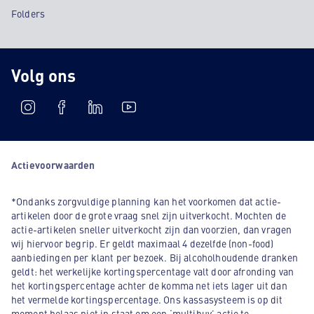
Folders
Volg ons
Actievoorwaarden
*Ondanks zorgvuldige planning kan het voorkomen dat actie-
artikelen door de grote vraag snel zijn uitverkocht. Mochten de
actie-artikelen sneller uitverkocht zijn dan voorzien, dan vragen
wij hiervoor begrip. Er geldt maximaal 4 dezelfde (non-food)
aanbiedingen per klant per bezoek. Bij alcoholhoudende dranken
geldt: het werkelijke kortingspercentage valt door afronding van
het kortingspercentage achter de komma net iets lager uit dan
het vermelde kortingspercentage. Ons kassasysteem is op dit
moment helaas niet in staat om een ‘multibuy’ actie te