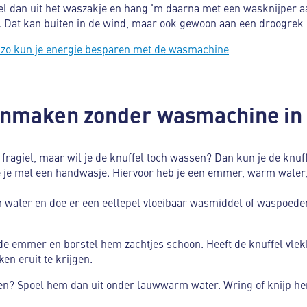
el dan uit het waszakje en hang 'm daarna met een wasknijper a
 Dat kan buiten in de wind, maar ook gewoon aan een droogrek – w
 zo kun je energie besparen met de wasmachine
onmaken zonder wasmachine in
rg fragiel, maar wil je de knuffel toch wassen? Dan kun je de kn
 je met een handwasje. Hiervoor heb je een emmer, warm water,
ater en doe er een eetlepel vloeibaar wasmiddel of waspoeder 
 de emmer en borstel hem zachtjes schoon. Heeft de knuffel vle
en eruit te krijgen.
en? Spoel hem dan uit onder lauwwarm water. Wring of knijp hem