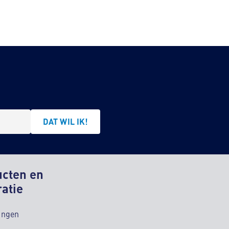
DAT WIL IK!
ucten en
ratie
ingen