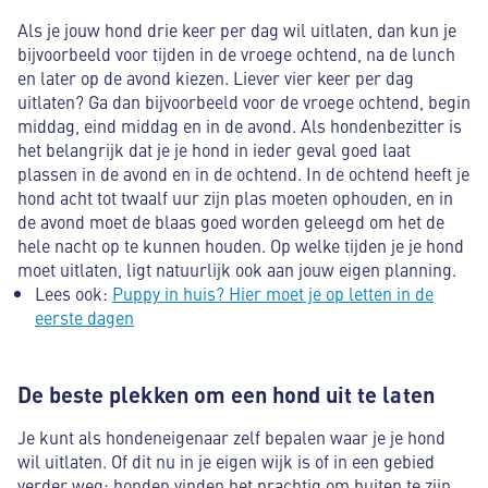
Als je jouw hond drie keer per dag wil uitlaten, dan kun je
bijvoorbeeld voor tijden in de vroege ochtend, na de lunch
en later op de avond kiezen. Liever vier keer per dag
uitlaten? Ga dan bijvoorbeeld voor de vroege ochtend, begin
middag, eind middag en in de avond. Als hondenbezitter is
het belangrijk dat je je hond in ieder geval goed laat
plassen in de avond en in de ochtend. In de ochtend heeft je
hond acht tot twaalf uur zijn plas moeten ophouden, en in
de avond moet de blaas goed worden geleegd om het de
hele nacht op te kunnen houden. Op welke tijden je je hond
moet uitlaten, ligt natuurlijk ook aan jouw eigen planning.
Lees ook:
Puppy in huis? Hier moet je op letten in de
eerste dagen
De beste plekken om een hond uit te laten
Je kunt als hondeneigenaar zelf bepalen waar je je hond
wil uitlaten. Of dit nu in je eigen wijk is of in een gebied
verder weg: honden vinden het prachtig om buiten te zijn.