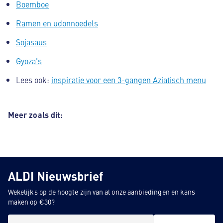
Boemboe
Ramen en udonnoedels
Sojasaus
Gyoza's
Lees ook:
inspiratie voor een 3-gangen Aziatisch menu
Meer zoals dit:
ALDI Nieuwsbrief
Wekelijks op de hoogte zijn van al onze aanbiedingen en kans
maken op €30?