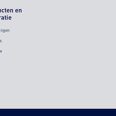
ucten en
ratie
ingen
s
ie