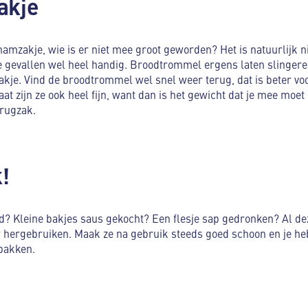
akje
amzakje, wie is er niet mee groot geworden? Het is natuurlijk 
 gevallen wel heel handig. Broodtrommel ergens laten slingeren
je. Vind de broodtrommel wel snel weer terug, dat is beter voor
aat zijn ze ook heel fijn, want dan is het gewicht dat je mee moe
 rugzak.
k!
ld? Kleine bakjes saus gekocht? Een flesje sap gedronken? Al d
r hergebruiken. Maak ze na gebruik steeds goed schoon en je h
 pakken.