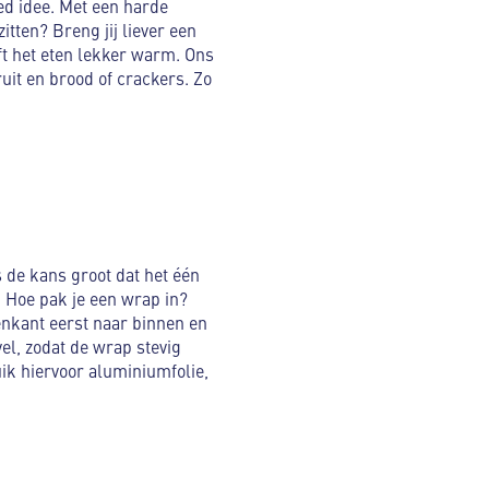
ed idee. Met een harde
itten? Breng jij liever een
t het eten lekker warm. Ons
uit en brood of crackers. Zo
s de kans groot dat het één
. Hoe pak je een wrap in?
enkant eerst naar binnen en
el, zodat de wrap stevig
ik hiervoor aluminiumfolie,