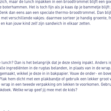
zich, maar de lunch inpakken in een broodtrommel blijft een go
boterhammen. Het is toch fijn als je kaas óp je bammetje blijft z
enk dan eens aan een speciale thermo-broodtrommel. Dan blijf
met verschillende vakjes: daarmee sorteer je handig groente, fr
g en kan jouw kind zelf zijn sandwich in elkaar zetten.
lunch? Dan is het belangrijk dat je deze stevig inpakt. Anders i
lle ingrediënten in de rugtas belanden, in plaats van in de wrap
gemaakt, wikkel je deze in in bakpapier. Vouw de onder- en bov
Plak hem dicht met een plakbandje of gebruik een lekker groot v
de wrap in een tweede verpakking om lekken te voorkomen. Gebru
 zakdoek. Welke wrap geef jij mee met de kids?