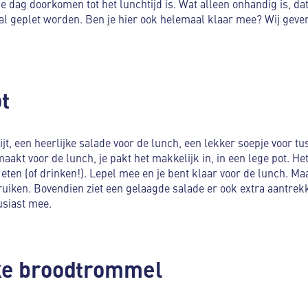
 dag doorkomen tot het lunchtijd is. Wat alleen onhandig is, dat
l geplet worden. Ben je hier ook helemaal klaar mee? Wij geven 
ot
ijt, een heerlijke salade voor de lunch, een lekker soepje voor tu
kt voor de lunch, je pakt het makkelijk in, in een lege pot. Het l
 eten (of drinken!). Lepel mee en je bent klaar voor de lunch. 
uiken. Bovendien ziet een gelaagde salade er ook extra aantrekkel
usiast mee.
eke broodtrommel