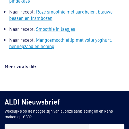
pindakaas
Naar recept:
Roze smoothie met aardbeien, blauwe
bessen en frambozen
Naar recept:
Smoothie in laagjes
Naar recept:
Mangosmoothieflip met volle yoghurt,
hennepzaad en honing
Meer zoals dit:
ALDI Nieuwsbrief
Wekelijks op de hoogte zijn van al onze aanbiedingen en kans
maken op €30?