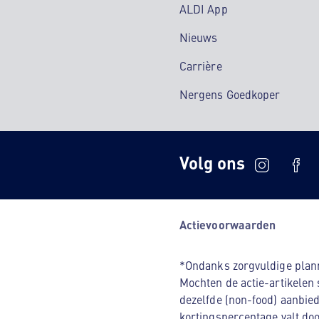
ALDI App
Nieuws
Carrière
Nergens Goedkoper
Volg ons
Actievoorwaarden
*Ondanks zorgvuldige planni
Mochten de actie-artikelen 
dezelfde (non-food) aanbied
kortingspercentage valt doo