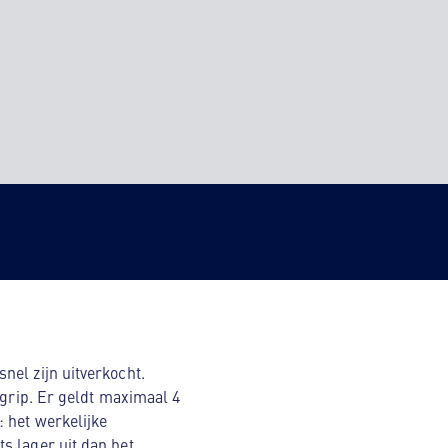
nel zijn uitverkocht.
egrip. Er geldt maximaal 4
 het werkelijke
s lager uit dan het