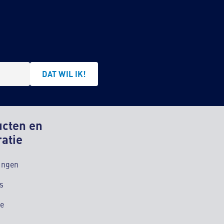
DAT WIL IK!
ucten en
ratie
ingen
s
ie