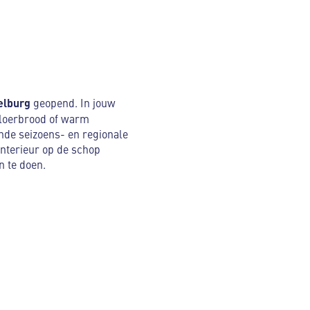
elburg
geopend. In jouw
 vloerbrood of warm
ende seizoens- en regionale
 interieur op de schop
 te doen.