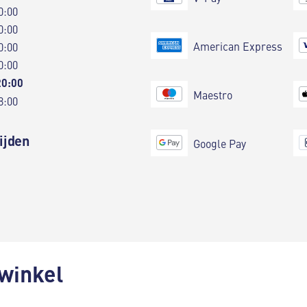
0:00
0:00
American Express
0:00
0:00
20:00
Maestro
8:00
ijden
Google Pay
 winkel