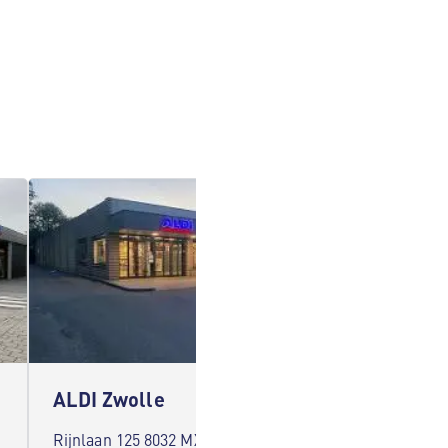
ALDI Zwolle
ALDI 
Rijnlaan 125 8032 MX Zwolle
Station