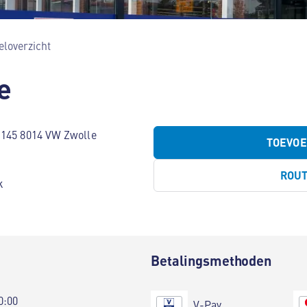
loverzicht
e
-145 8014 VW Zwolle
TOEVO
ROU
k
Betalingsmethoden
0:00
V-Pay