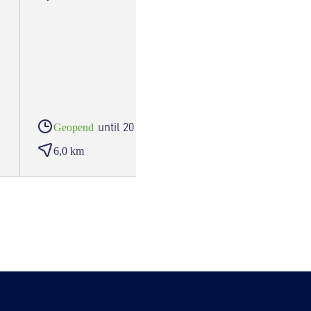
until 20 o'clock
Geopend
Geop
6,0 km
6,2 