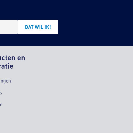
DAT WIL IK!
ucten en
ratie
ingen
s
ie