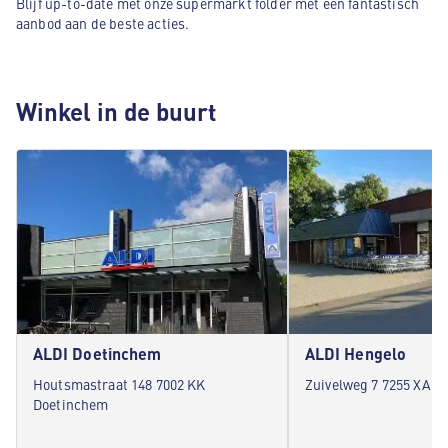
Blijf up-to-date met onze supermarkt folder met een fantastisch
aanbod aan de beste acties.
Winkel in de buurt
ALDI Doetinchem
ALDI Hengelo
Houtsmastraat 148 7002 KK
Zuivelweg 7 7255 XA H
Doetinchem