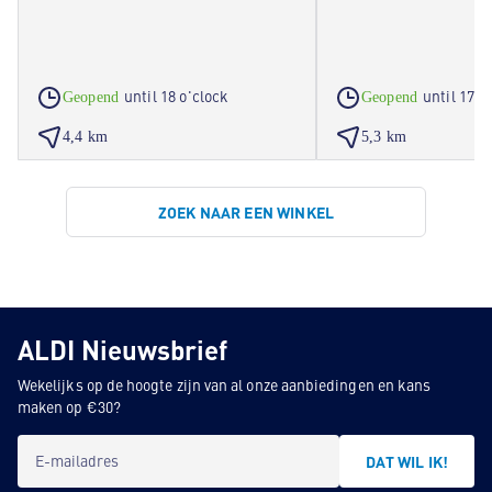
until 18 o'clock
until 17 o
Geopend
Geopend
4,4 km
5,3 km
ZOEK NAAR EEN WINKEL
ALDI Nieuwsbrief
Wekelijks op de hoogte zijn van al onze aanbiedingen en kans
maken op €30?
E-mailadres
DAT WIL IK!