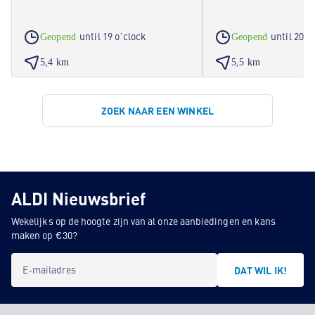
until 19 o'clock
until 20 o
Geopend
Geopend
5,4 km
5,5 km
ZOEK NAAR EEN WINKEL
ALDI Nieuwsbrief
Wekelijks op de hoogte zijn van al onze aanbiedingen en kans
maken op €30?
E-mailadres
DAT WIL IK!