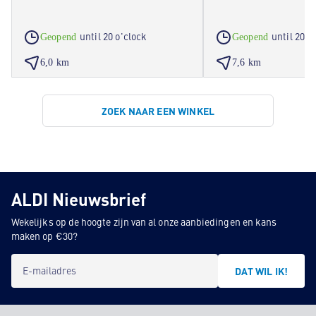
until 20 o'clock
until 20 o
Geopend
Geopend
6,0 km
7,6 km
ZOEK NAAR EEN WINKEL
ALDI Nieuwsbrief
Wekelijks op de hoogte zijn van al onze aanbiedingen en kans
maken op €30?
E-mailadres
DAT WIL IK!