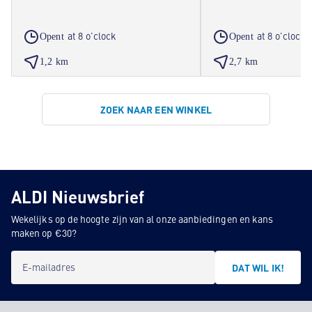
at 8 o'clock
at 8 o'clock
Opent
Opent
1,2 km
2,7 km
ZOEK NAAR EEN WINKEL
ALDI Nieuwsbrief
Wekelijks op de hoogte zijn van al onze aanbiedingen en kans
maken op €30?
E-mailadres
DAT WIL IK!