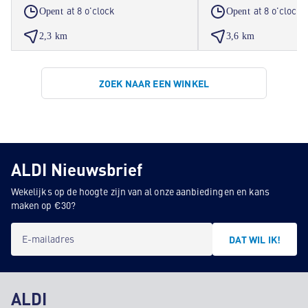
at 8 o'clock
at 8 o'clock
Opent
Opent
2,3 km
3,6 km
ZOEK NAAR EEN WINKEL
ALDI Nieuwsbrief
Wekelijks op de hoogte zijn van al onze aanbiedingen en kans
maken op €30?
E-mailadres
DAT WIL IK!
ALDI