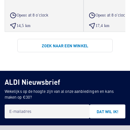
at 8 o'clock
at 8 o'clock
Opent
Opent
14,5 km
17,4 km
ZOEK NAAR EEN WINKEL
ALDI Nieuwsbrief
Wekelijks op de hoogte zijn van al onze aanbiedingen en kans
maken op €30?
E-mailadres
DAT WIL IK!