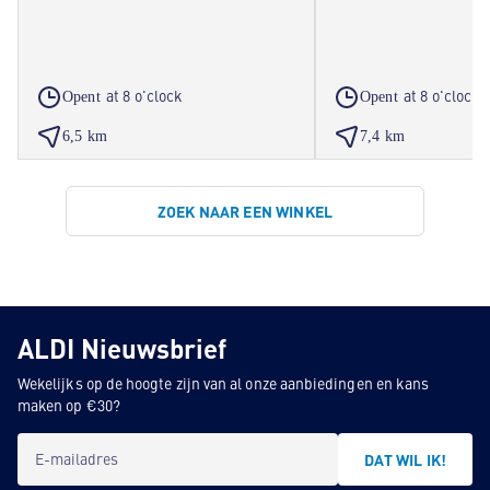
at 8 o'clock
at 8 o'clock
Opent
Opent
6,5 km
7,4 km
ZOEK NAAR EEN WINKEL
ALDI Nieuwsbrief
Wekelijks op de hoogte zijn van al onze aanbiedingen en kans
maken op €30?
E-mailadres
DAT WIL IK!