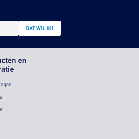
DAT WIL IK!
ucten en
ratie
ingen
s
ie