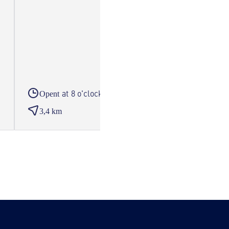
at 8 o'clock
Opent
Open
3,4 km
8,0 