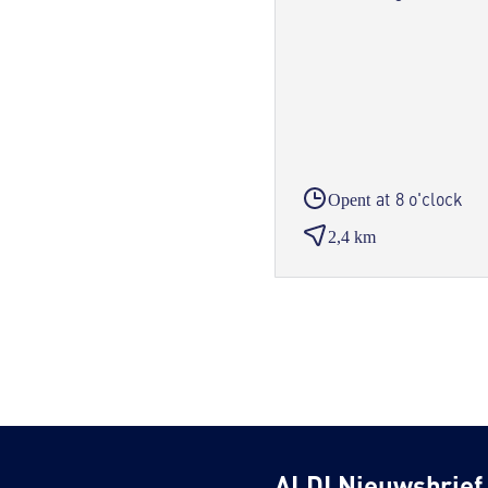
at 8 o'clock
Opent
2,4 km
ALDI Nieuwsbrief