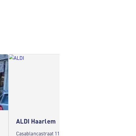
ALDI Haarlem
ALDI 
Casablancastraat 11 2037 AZ Haarlem
Zeewijk