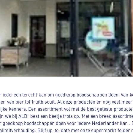
 iedereen terecht kan om goedkoop boodschappen doen. Van kog
d en van bier tot fruitbiscuit. Al deze producten en nog veel me
lijke kenners. Een assortiment vol met de best geteste producte
zijn we bij ALDI best een beetje trots op. Met een breed assorti
 goedkoop boodschappen doen voor iedere Nederlander kan . Da
aliteitverhouding. Blijf up-to-date met onze supermarkt folder