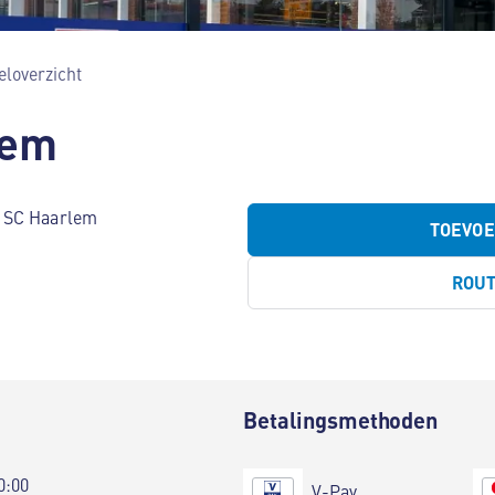
loverzicht
lem
4 SC Haarlem
TOEVO
ROU
Betalingsmethoden
0:00
V-Pay