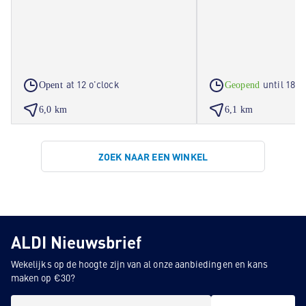
at 12 o'clock
until 18 o
Opent
Geopend
6,0 km
6,1 km
ZOEK NAAR EEN WINKEL
ALDI Nieuwsbrief
Wekelijks op de hoogte zijn van al onze aanbiedingen en kans
maken op €30?