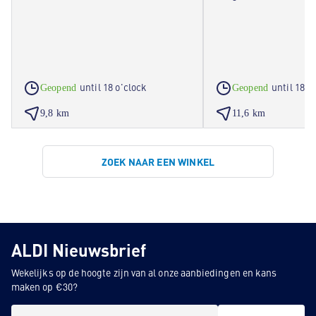
until 18 o'clock
until 18 o
Geopend
Geopend
9,8 km
11,6 km
ZOEK NAAR EEN WINKEL
ALDI Nieuwsbrief
Wekelijks op de hoogte zijn van al onze aanbiedingen en kans
maken op €30?