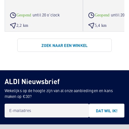
until 20 o'clock
until 20 o
Geopend
Geopend
2,2 km
5,4 km
ZOEK NAAR EEN WINKEL
ALDI Nieuwsbrief
Wekelijks op de hoogte zijn van al onze aanbiedingen en kans
maken op €30?
E-mailadres
DAT WIL IK!