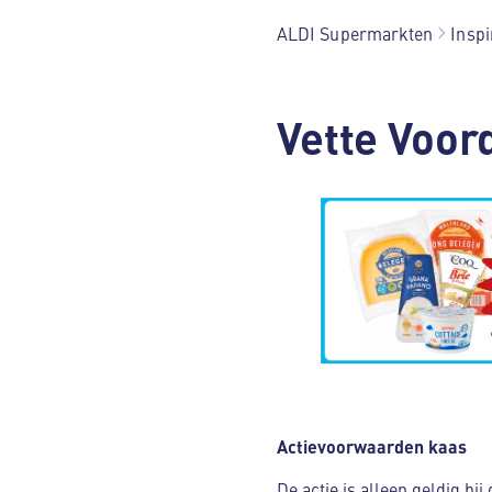
ALDI Supermarkten
Inspi
Vette Voord
Actievoorwaarden kaas
De actie is alleen geldig bi