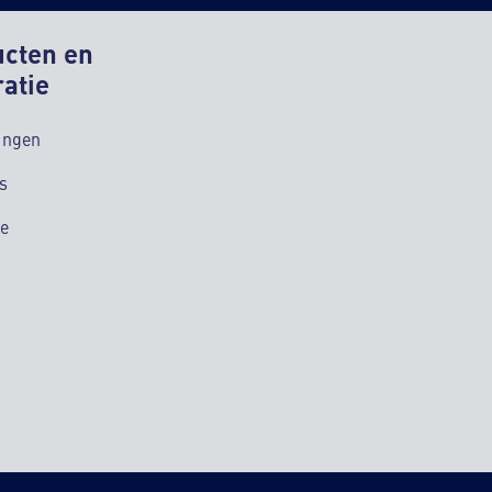
ucten en
ratie
ingen
s
ie