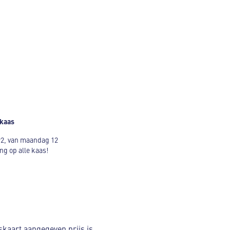
 kaas
 92, van maandag 12
g op alle kaas!
jskaart aangegeven prijs is