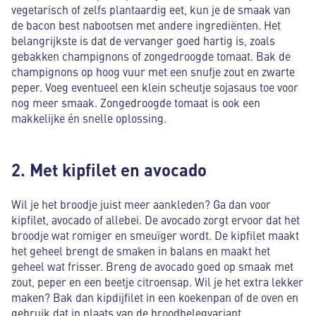
vegetarisch of zelfs plantaardig eet, kun je de smaak van
de bacon best nabootsen met andere ingrediënten. Het
belangrijkste is dat de vervanger goed hartig is, zoals
gebakken champignons of zongedroogde tomaat. Bak de
champignons op hoog vuur met een snufje zout en zwarte
peper. Voeg eventueel een klein scheutje sojasaus toe voor
nog meer smaak. Zongedroogde tomaat is ook een
makkelijke én snelle oplossing.
2. Met kipfilet en avocado
Wil je het broodje juist meer aankleden? Ga dan voor
kipfilet, avocado of allebei. De avocado zorgt ervoor dat het
broodje wat romiger en smeuïger wordt. De kipfilet maakt
het geheel brengt de smaken in balans en maakt het
geheel wat frisser. Breng de avocado goed op smaak met
zout, peper en een beetje citroensap. Wil je het extra lekker
maken? Bak dan kipdijfilet in een koekenpan of de oven en
gebruik dat in plaats van de broodbelegvariant.