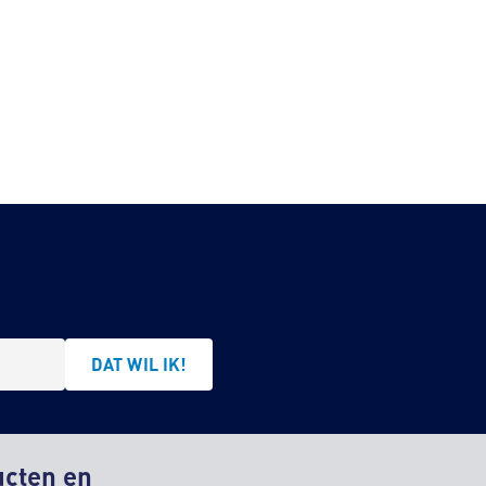
DAT WIL IK!
ucten en