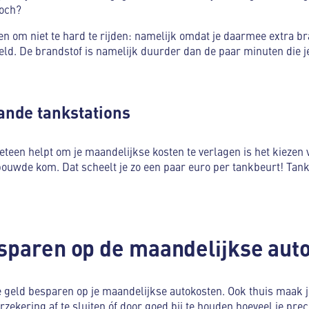
toch?
en om niet te hard te rijden: namelijk omdat je daarmee extra br
geld. De brandstof is namelijk duurder dan de paar minuten die je
ande tankstations
meteen helpt om je maandelijkse kosten te verlagen is het kiezen v
uwde kom. Dat scheelt je zo een paar euro per tankbeurt! Tank
esparen op de maandelijkse aut
e geld besparen op je maandelijkse autokosten. Ook thuis maak je
ekering af te sluiten óf door goed bij te houden hoeveel je prec